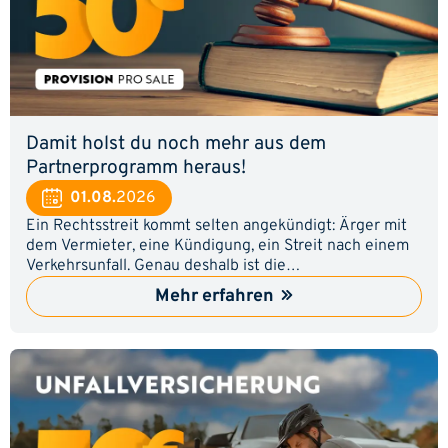
Damit holst du noch mehr aus dem
Partnerprogramm heraus!
01.08.
2026
Ein Rechtsstreit kommt selten angekündigt: Ärger mit
dem Vermieter, eine Kündigung, ein Streit nach einem
Verkehrsunfall. Genau deshalb ist die
Rechtsschutzversicherung für viele ein Thema, an dem
Mehr erfahren
sie irgendwann nicht vorbeikommen. Zeig deinen
Usern, wie sie den passenden Tarif finden und sichere
dir pro Abschluss 50,00 € Provision und das mit
minimalem Aufwand und spürbarem Effekt auf deine
Umsätze und dein Einkommen. Warum sich das Thema
lohnt: Tarife und Leistungen im Rechtsschutzbereich
verändern sich laufend. Viele Menschen merken erst im
Ernstfall, dass ihr bestehender Schutz Lücken hat oder