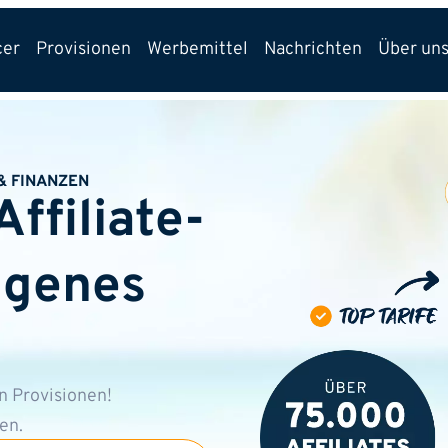
cer
Provisionen
Werbemittel
Nachrichten
Über un
& FINANZEN
Affiliate-
igenes
n Provisionen!
en.