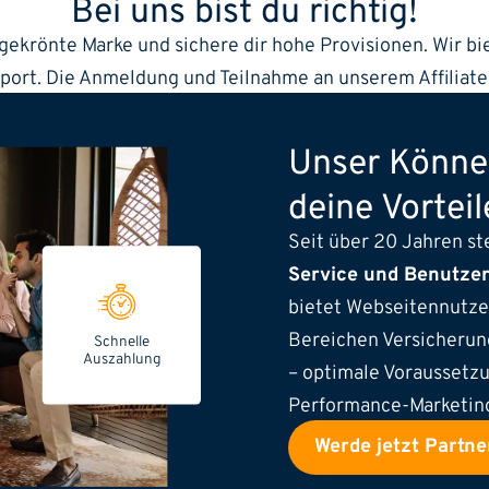
Bei uns bist du richtig!
ekrönte Marke und sichere dir hohe Provisionen. Wir bie
pport. Die Anmeldung und Teilnahme an unserem Affiliat
Unser Könne
deine Vorteil
Seit über 20 Jahren s
Service und Benutzer
bietet Webseitennutzer
Bereichen Versicherung
Schnelle
Auszahlung
– optimale Voraussetzu
Performance-Marketin
Werde jetzt Partn