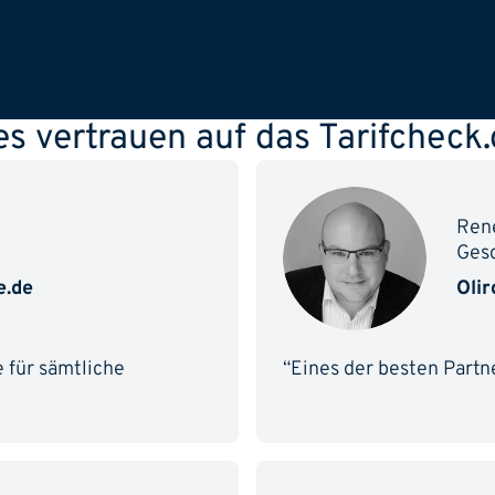
tes vertrauen auf das Tarifchec
Ren
Gesc
.de
Oli
e für sämtliche
“Eines der besten Part